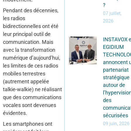
?
Pendant des décennies,
07 juillet,
les radios
2026
bidirectionnelles ont été
leur principal outil de
INSTAVOX e
communication. Mais
EGIDIUM
avec la transformation
TECHNOLO
numérique d’aujourd’hui,
annoncent 
les limites de ces radios
partenariat
mobiles terrestres
stratégique
(autrement appelée
autour de
talkie-walkie) ne réalisant
l’hypervisio
que des communications
des
vocales sont devenues
communicat
évidentes.
sécurisées
Les smartphones ont
09 juin, 2026