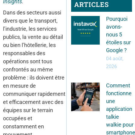
Insights
.
ARTICLES
Dans des secteurs aussi
Pourquoi
divers que le transport,
avons-
l’industrie, les services
nous 5
publics, la vente au détail
étoiles sur
ou bien l’hôtellerie, les
Google ?
responsables des
04 août,
opérations sont tous
2026
confrontés au même
problème : ils doivent être
Comment
en mesure de
fonctionne
communiquer rapidement
une
et efficacement avec des
application
équipes sur le terrain
talkie
occupées et
walkie pour
constamment en
smartphon
mouvement.