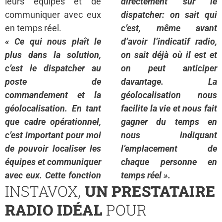
leurs équipes et de
directement sur le
communiquer avec eux
dispatcher: on sait qui
en temps réel.
c’est, même avant
« Ce qui nous plaît le
d’avoir l’indicatif radio,
plus dans la solution,
on sait déjà où il est et
c’est le dispatcher au
on peut anticiper
poste de
davantage. La
commandement et la
géolocalisation nous
géolocalisation. En tant
facilite la vie et nous fait
que cadre opérationnel,
gagner du temps en
c’est important pour moi
nous indiquant
de pouvoir localiser les
l’emplacement de
équipes et communiquer
chaque personne en
avec eux. Cette fonction
temps réel ».
INSTAVOX,
UN PRESTATAIRE
RADIO IDÉAL
POUR