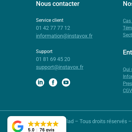
Nous contacter
Nos
Service client
Cas
01 42 77 77 12
Tém
Sect
information@instavox.fr
Support
Ent
01 81 69 45 20
support@instavox.fr
Qui
Info
Pre
CGV
© 2024 Novelad – Tous droits réservés –
de
Novelad
5.0
76 avis