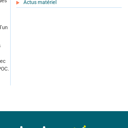
des
Actus matériel
d’un
s
vec
POC.