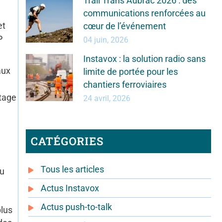
Trail Trans Aubrac 2026 : des
communications renforcées au
et
cœur de l’événement
P
04 juin, 2026
Instavox : la solution radio sans
aux
limite de portée pour les
chantiers ferroviaires
rtage
24 avril, 2026
CATÉGORIES
Tous les articles
au
Actus Instavox
Actus push-to-talk
plus