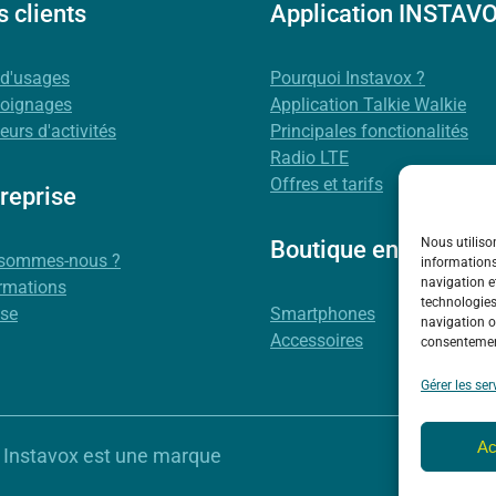
 clients
Application INSTAV
 d'usages
Pourquoi Instavox ?
oignages
Application Talkie Walkie
eurs d'activités
Principales fonctionalités
Radio LTE
Offres et tarifs
reprise
Nous utiliso
Boutique en ligne
 sommes-nous ?
informations
navigation e
rmations
technologies
sse
Smartphones
navigation ou
Accessoires
consentement
Gérer les ser
Ac
 Instavox est une marque