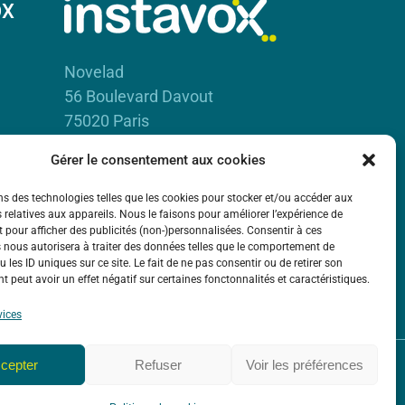
OX
Novelad
56 Boulevard Davout
75020 Paris
RCS Paris B 450 885 942
Gérer le consentement aux cookies
ns des technologies telles que les cookies pour stocker et/ou accéder aux
 relatives aux appareils. Nous le faisons pour améliorer l’expérience de
t pour afficher des publicités (non-)personnalisées. Consentir à ces
 nous autorisera à traiter des données telles que le comportement de
 les ID uniques sur ce site. Le fait de ne pas consentir ou de retirer son
 peut avoir un effet négatif sur certaines fonctonnalités et caractéristiques.
vices
cepter
Refuser
Voir les préférences
Mentions Légales