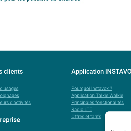
 clients
Application INSTAV
 d'usages
Pourquoi Instavox ?
oignages
Application Talkie Walkie
eurs d'activités
Principales fonctionalités
Radio LTE
Offres et tarifs
reprise