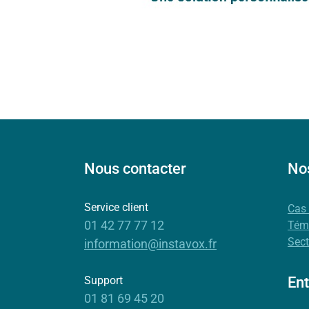
Nous contacter
Nos
Service client
Cas
01 42 77 77 12
Tém
Sect
information@instavox.fr
Support
Ent
01 81 69 45 20