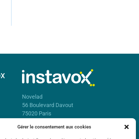
OX
Novelad
56 Boulevard Davout
75020 Paris
RCS Paris B 450 885 942
Gérer le consentement aux cookies