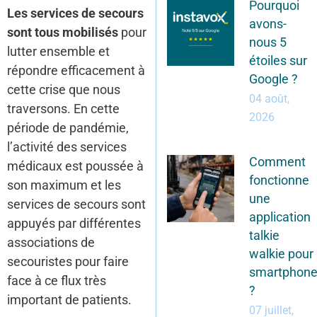
Pourquoi
Les services de secours
avons-
sont tous mobilisés
pour
nous 5
lutter ensemble et
étoiles sur
répondre efficacement à
Google ?
cette crise que nous
04 août,
traversons. En cette
2026
période de pandémie,
l’activité des services
Comment
médicaux est poussée à
fonctionne
son maximum et les
une
services de secours sont
application
appuyés par différentes
talkie
associations de
walkie pour
secouristes pour faire
smartphon
face à ce flux très
?
important de patients.
07 juillet,